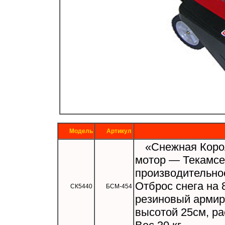
Модель
Артикул
«Снежная Короле
мотор — Текамсе 
производительнос
Отброс снега на 
СК5440
БСМ-454
резиновый армир
высотой 25см, ра