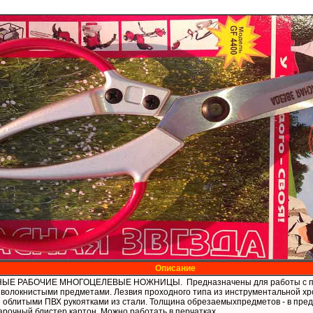
Описание
Е РАБОЧИЕ МНОГОЦЕЛЕВЫЕ НОЖНИЦЫ. Предназначены для работы с пла
 волокнистыми предметами. Лезвия проходного типа из инструментальной хр
облитыми ПВХ рукоятками из стали. Толщина обрезаемыхпредметов - в пред
арочный блистер картон. Можно работать в перчатках.