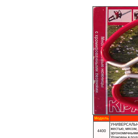
Модель
УНИВЕРСАЛЬНЫ
жестью, мясом,
4400
эргономичными 
Упакован в под