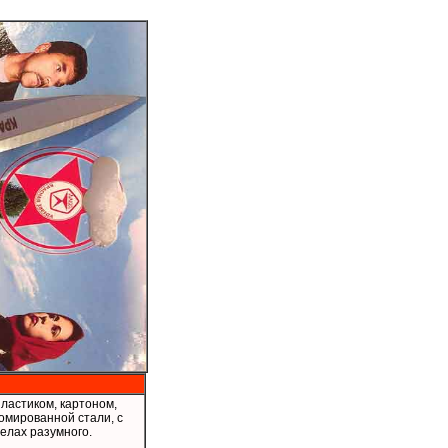
стиком, картоном,
омированной стали, с
елах разумного.