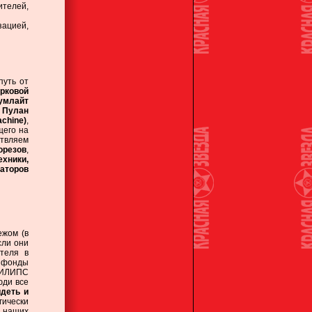
ителей,
зацией,
уть от
арковой
умлайт
,
Пулан
chine)
,
щего на
ствляем
орезов
,
ехники,
аторов
ежом (в
сли они
теля в
е фонды
 ФИЛИПС
юди все
идеть и
ически
 наших