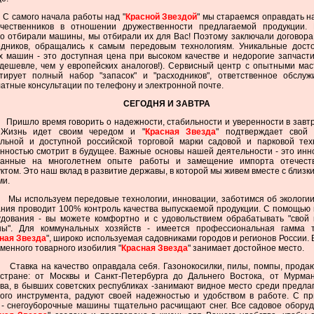
 самого начала работы над "
Красной Звездой
" мы стараемся оправдать 
ечественников в отношении дружественности предлагаемой продукции.
о отбирали машины, мы отбирали их для Вас! Поэтому заключали договора
едников, обращались к самым передовым технологиям. Уникальные дост
 машин - это доступная цена при высоком качестве и недорогие запчасти
дешевле, чем у европейских аналогов!). Сервисный центр с опытными ма
нтирует полный набор "запасок" и "расходников", ответственное обслуж
атные консультации по телефону и электронной почте.
СЕГОДНЯ И ЗАВТРА
ришло время говорить о надежности, стабильности и уверенности в зав
 Жизнь идет своим чередом и "
Красная Звезда
" подтверждает свой 
ильной и доступной российской торговой марки садовой и парковой тех
нностью смотрит в будущее. Важные основы нашей деятельности - это инн
ванные на многолетнем опыте работы и замещение импорта отечест
ктом. Это наш вклад в развитие державы, в которой мы живем вместе с близк
ми.
ы используем передовые технологии, инновации, заботимся об экологи
ния проводит 100% контроль качества выпускаемой продукции. С помощью
удования - вы можете комфортно и с удовольствием обрабатывать "свой 
ны". Для коммунальных хозяйств - имеется профессиональная гамма т
ная Звезда
", широко используемая садовниками городов и регионов России. 
менного товарного изобилия "
Красная Звезда
" занимает достойное место.
тавка на качество оправдала себя. Газонокосилки, пилы, помпы, прода
 стране: от Москвы и Санкт-Петербурга до Дальнего Востока, от Мурма
ва, в бывших советских республиках -занимают видное место среди предла
вого инструмента, радуют своей надежностью и удобством в работе. С п
 - снегоуборочные машины тщательно расчищают снег. Все садовое обору