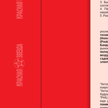
3. Б
соотв
4. П
нашим
5. Ра
З
упол
техн
(Home
(Poul
Банди
рыно
полн
возд
садо
элект
Не
"Анта
поку
"Ант
будущ
"PHIL
еще д
пони
прев