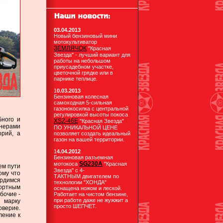
03.04.2013
Новый бензиновый мини
мотокультиватор
ЗЕМЛЯЧОК
"Красная
Звезда" - лучший вариант для
работы на небольшом
приусадебном участке,
цветочной грядке или в
парнике теплице.
1
0.03.2013
Бензиновая колесная
самоходная 5-сильная
газонокосилка с центральной
регулировкой высоты покоса
ного и
XSZ-46E
"Красная Звезда"
нерами
ПО УНИКАЛЬНОЙ ЦЕНЕ
орий, а
позволяет создать идеальный
газон на вашей территории.
1
4.04.2012
Бензиновая разъемная
SG230А
мотокоса
"Красная
ем пути
Звезда" с 4-
ому что
ТАКТНЫМ двигателем по
ордимся
технологии "ХОНДА"
ортным
оснащена ножом и леской.
бочие -
Работает на чистом бензине,
при работе даже не жужжит а
 марку
просто ШЕПЧЕТ.
оверие.
ление к