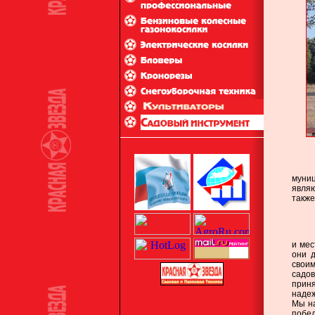
М
муни
явля
также
Н
и мес
они 
свои
садов
прин
надеж
Мы на
побед