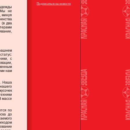
Подписаться на новости
надежды
 Мы не
, минуя
оинства
 (в два
стерами
ивание,
трашнем
статус:
ники, с
овации,
венным
ими нам
и. Наша
 нашего
кусочек
ехники
В массе
ются по
нска до
гаемого
риходом
дование