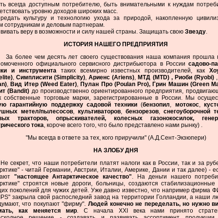
ыть всегда доступным потребителю, быть внимательными к нуждам потреб
етствовать уровню доходов широких масс.
ередать культуру и технологию ухода за природой, накопленную цивили
 сотрудникам и деловым партнерам.
звивать веру в возможности и силу нашей страны. Защищать свою
Звезду
.
ИСТОРИЯ НАШЕГО ПРЕДПРИЯТИЯ
а более чем десять лет своего существования наша компания прошла п
номоченного официального сервисного дистрибьютора в России
садово-п
ики и инструмента
таких всемирно известных производителей, как
Хо
lite)
,
Симплисити (Simplicity)
,
Ариенс (Ariens)
,
МТД (MTD) ,
Риоби (Ryobi)
an)
,
Вид Итер (Weed Eater)
,
Пулан Про (Poulan Pro),
Грин Машин (Green Ma
т (Bandit)
до производственно ориентированного предприятия, продвигаю
к собственные торговые марки, зарегистрированные в России. Мы осуще
ую гарантийную поддержку
садовой техники
(
бензопил
,
мотокос
,
куст
ушных метел/пылесосов
,
культиваторов
,
бензорезов
,
снегоуборочной т
вых тракторов, опрыскивателей, колесных газонокосилок, генер
рического тока
, короче всего того, что было представлено нами рынку) .
"Мы всегда в ответе за тех, кого приручили" (А.Д.Сент-Экзюпери)
НА ЗЛОБУ ДНЯ
 секрет, что наши потребители платят налоги как в России, так и за руб
рктике" - читай Германии, Австрии, Италии, Америке, Дании и так далее) - е
пают
"настоящее Антарктическое качество"
.
На деньги нашего потреби
арктике" строятся новые дороги, больницы, создаются стабилизационны
их поколений для чужих детей. Уже давно известно, что например фирма
IPS" закрыла свой распоследний завод на территории Голландии, а наши л
умают, что покупают "фирму".
Людей конечно не переделать, но нужно в
мать, как меняется мир
. С начала XXI века нами принято стратег
осходное решение - создавать и ра
звивать ассортимент продукции