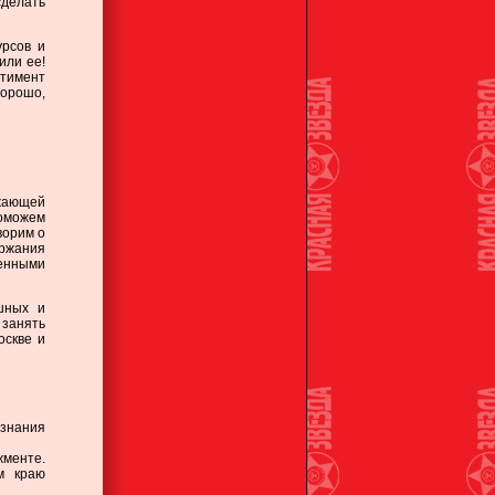
сделать
урсов и
или ее!
ртимент
хорошо,
жающей
поможем
ворим о
ержания
ленными
шных и
 занять
оскве и
знания
жменте.
м краю