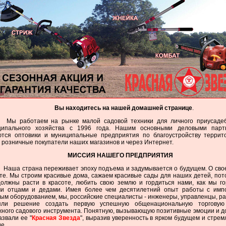
Вы находитесь на нашей домашней странице
.
ы работаем на рынке малой садовой техники для личного приусадеб
ципального хозяйства с 1996 года. Нашим основными деловыми парт
ются оптовики и муниципальные предприятия по благоустройству террит
 розничные покупатели наших магазинов и через Интернет.
МИССИЯ НАШЕГО ПРЕДПРИЯТИЯ
аша страна переживает эпоху подъема и задумывается о будущем. О сво
те. Мы строим красивые дома, сажаем красивые сады для наших детей, пот
должны расти в красоте, любить свою землю и гордиться нами, как мы г
ми отцами и дедами. Имея более чем десятилетний опыт работы с имп
ым оборудованием, мы, российские специалисты - инженеры, управленцы, ра
яли решение создать первую успешную общенациональную торговую
ного садового инструмента. Понятную, вызывающую позитивные эмоции и д
звали ее "
Красная Звезда
", выразив уверенность в ярком будущем и стрем
е.