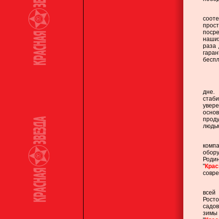
С
соот
прост
поср
наших
раза 
гара
беспл
П
дне.
стаб
увере
осно
проду
людь
М
компа
обор
Роди
"
Крас
совре
С
всей
Росто
садо
зимы