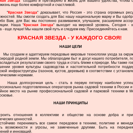
ная Звезда
" создано и претворено в жизнь для Вашего удобства, чтобы 
жизнь еще более комфортной и счастливой.
"
Красная Звезда
" доказывает, что Россия - это страна огромных рес
жностей. Мы смогли создать для Вас нашу национальную марку и Вы одобр
ибо Вам, для Вас мы постоянно развиваемся, улучшаем, расширяем ассо
укции. Наша "
Красная Звезда
" выходит на мировой уровень. Сегодня - 
а - еще лучше! Мы нашли свой путь и следуем ему. Присоединяйтесь к нам.
КРАСНАЯ ЗВЕЗДА - У КАЖДОГО СВОЯ!
НАШИ ЦЕЛИ
ы создаем и адаптируем передовые мировые технологии ухода за окру
риродой родной земли. Мы облагородим быт и досуг нашего потребителя, 
асладиться результатами своего труда и стать ближе к природе. Мы также го
шении уровня культуры садоводства и настоятельной потребности подд
ской инфраструктуры (газонов, кустов, деревьев) в соответствии с установ
гическими нормами.
аша долгосрочная цель - стать в первую пятерку наиболее успе
ссионально подготовленных операторов рынка садовой техники в России и
ойное место на рынке профессиональной садовой и парковой техники в М
сковье.
НАШИ ПРИНЦИПЫ
троить отношения в коллективе и обществе на основе добра и при
еческих ценностей.
астойчиво перенимать все самое передовое в технике, политике и менед
ть возможности и угрозы, не замеченные другими. Быть на передне
ений и инноваций.