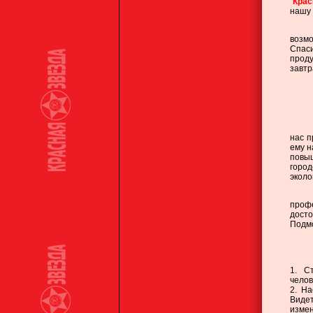
"
Крас
нашу 
возмо
Спас
прод
завтр
М
нас п
ему н
повы
город
эколо
Н
профе
дост
Подмо
1. С
челов
2. Н
Виде
измен